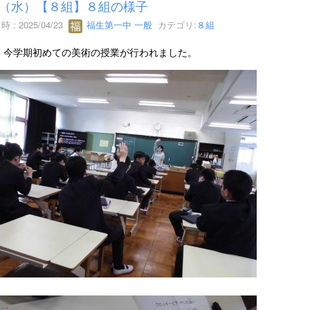
23（水）【８組】８組の様子
 : 2025/04/23
福生第一中 一般
カテゴリ:
８組
、今学期初めての美術の授業が行われました。