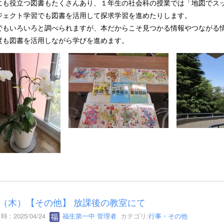
にも役立つ図書もたくさんあり、１年生の社会科の授業では「地図でス
ジェクト学習でも図書を活用して探求学習を進めたりします。
adでもいろいろと調べられますが、本だからこそ見つかる情報やつながる
度も図書を活用しながら学びを進めます。
24（木）【その他】 放課後の教室にて
 : 2025/04/24
福生第一中 管理者
カテゴリ:
行事・その他