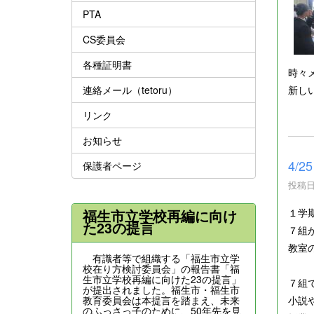
PTA
CS委員会
各種証明書
時々
連絡メール（tetoru）
新し
リンク
お知らせ
4/
保護者ページ
投稿日時
１学
福生市立学校再編に向け
た23の提言
７組
教室
有識者等で組織する「福生市立学
校在り方検討委員会」の報告書「福
生市立学校再編に向けた23の提言」
７組
が提出されました。福生市・福生市
教育委員会は本提言を踏まえ、未来
小説
のふっさっ子のために、50年先を見