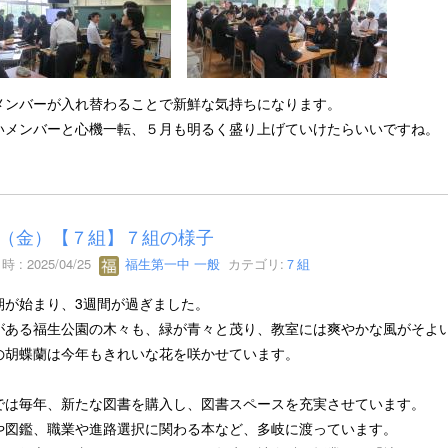
メンバーが入れ替わることで新鮮な気持ちになります。
いメンバーと心機一転、５月も明るく盛り上げていけたらいいですね。
25（金）【７組】７組の様子
 : 2025/04/25
福生第一中 一般
カテゴリ:
７組
期が始まり、3週間が過ぎました。
がある福生公園の木々も、緑が青々と茂り、教室には爽やかな風がそよ
の胡蝶蘭は今年もきれいな花を咲かせています。
では毎年、新たな図書を購入し、図書スペースを充実させています。
や図鑑、職業や進路選択に関わる本など、多岐に渡っています。