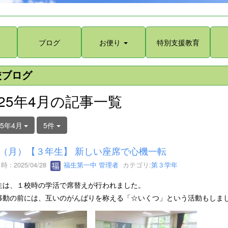
ブログ
お便り
特別支援教育
校ブログ
025年4月の記事一覧
25年4月
5件
28（月）【３年生】 新しい座席で心機一転
 : 2025/04/28
福生第一中 管理者
カテゴリ:
第３学年
生は、１校時の学活で席替えが行われました。
移動の前には、互いのがんばりを称える「☆いくつ」という活動もしま