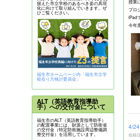
授業
据えた市立学校のあるべき姿の具現
化に向けて取り組んでいきます。ぜ
プロ
ひご覧ください。
iP
今年
福生市ホームページ内「福生市立学
校在り方検討委員会」
ALT（英語教育指導助
手）への交付金について
福生市のALT（英語教育指導助手）
の配置事業には、財源として防衛省
4/
の交付金（特定防衛施設周辺整備調
整交付金）を活用しています。
投稿日時