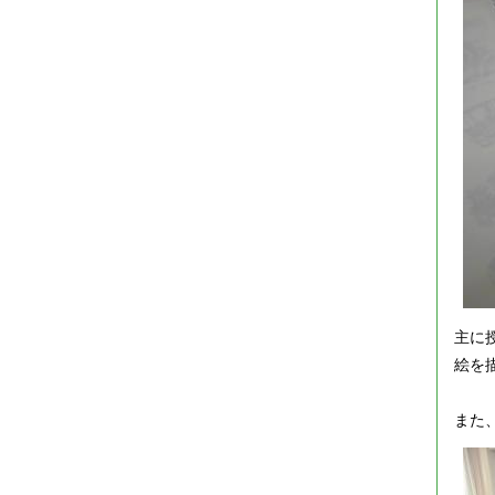
主に
絵を
また