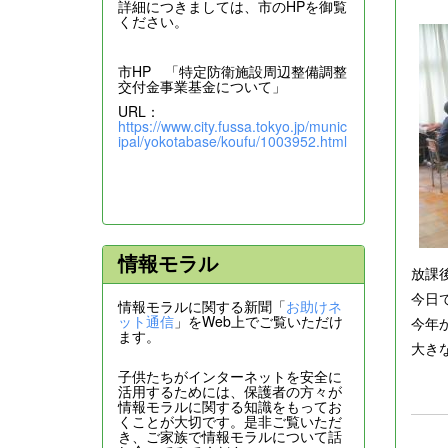
詳細につきましては、市のHPを御覧
ください。
市HP 「特定防衛施設周辺整備調整
交付金事業基金について」
URL：
https://www.city.fussa.tokyo.jp/munic
ipal/yokotabase/koufu/1003952.html
情報モラル
放課
今日
情報モラルに関する新聞「
お助けネ
ット通信
」をWeb上でご覧いただけ
今年
ます。
大き
子供たちがインターネットを安全に
活用するためには、保護者の方々が
情報モラルに関する知識をもってお
くことが大切です。是非ご覧いただ
き、ご家族で情報モラルについて話