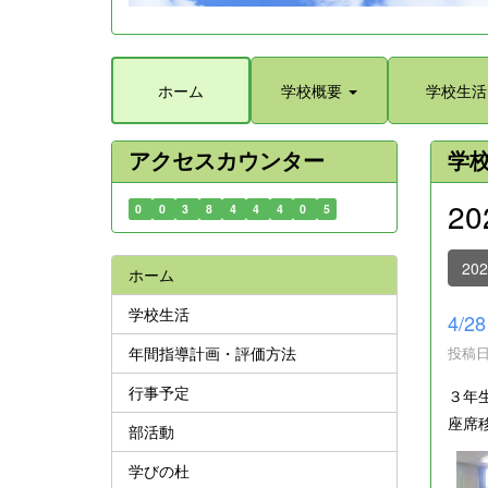
ホーム
学校概要
学校生活
アクセスカウンター
学
2
0
0
3
8
4
4
4
0
5
20
ホーム
学校生活
4/
年間指導計画・評価方法
投稿日時
行事予定
３年
座席
部活動
学びの杜