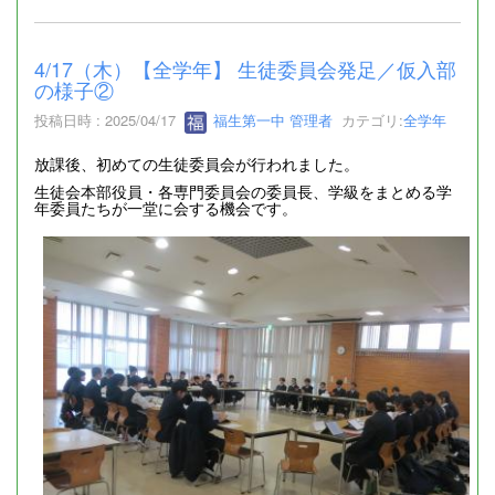
4/17（木）【全学年】 生徒委員会発足／仮入部
の様子②
投稿日時 : 2025/04/17
福生第一中 管理者
カテゴリ:
全学年
放課後、初めての生徒委員会が行われました。
生徒会本部役員・各専門委員会の委員長、学級をまとめる学
年委員たちが一堂に会する機会です。