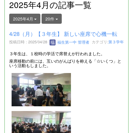
2025年4月の記事一覧
2025年4月
20件
4/28（月）【３年生】 新しい座席で心機一転
投稿日時 : 2025/04/28
福生第一中 管理者
カテゴリ:
第３学年
３年生は、１校時の学活で席替えが行われました。
座席移動の前には、互いのがんばりを称える「☆いくつ」と
いう活動もしました。