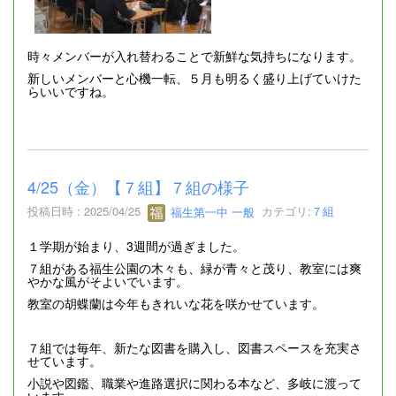
時々メンバーが入れ替わることで新鮮な気持ちになります。
新しいメンバーと心機一転、５月も明るく盛り上げていけた
らいいですね。
4/25（金）【７組】７組の様子
投稿日時 : 2025/04/25
福生第一中 一般
カテゴリ:
７組
１学期が始まり、3週間が過ぎました。
７組がある福生公園の木々も、緑が青々と茂り、教室には爽
やかな風がそよいでいます。
教室の胡蝶蘭は今年もきれいな花を咲かせています。
７組では毎年、新たな図書を購入し、図書スペースを充実さ
せています。
小説や図鑑、職業や進路選択に関わる本など、多岐に渡って