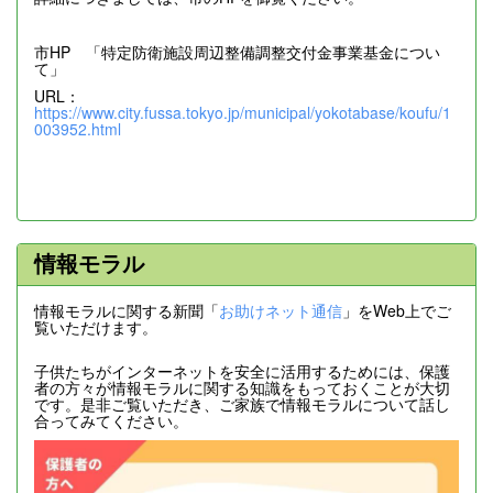
市HP 「特定防衛施設周辺整備調整交付金事業基金につい
て」
URL：
https://www.city.fussa.tokyo.jp/municipal/yokotabase/koufu/1
003952.html
情報モラル
情報モラルに関する新聞「
お助けネット通信
」をWeb上でご
覧いただけます。
子供たちがインターネットを安全に活用するためには、保護
者の方々が情報モラルに関する知識をもっておくことが大切
です。是非ご覧いただき、ご家族で情報モラルについて話し
合ってみてください。