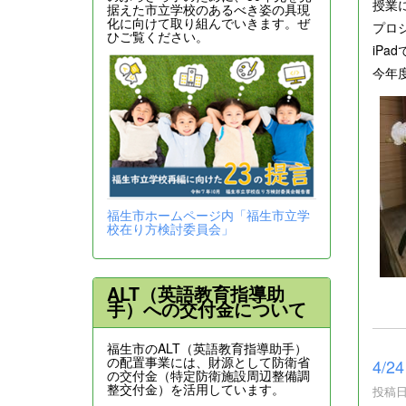
授業
据えた市立学校のあるべき姿の具現
化に向けて取り組んでいきます。ぜ
プロ
ひご覧ください。
iP
今年
福生市ホームページ内「福生市立学
校在り方検討委員会」
ALT（英語教育指導助
手）への交付金について
福生市のALT（英語教育指導助手）
の配置事業には、財源として防衛省
4/
の交付金（特定防衛施設周辺整備調
整交付金）を活用しています。
投稿日時