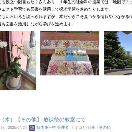
にも役立つ図書もたくさんあり、１年生の社会科の授業では「地図でス
ジェクト学習でも図書を活用して探求学習を進めたりします。
adでもいろいろと調べられますが、本だからこそ見つかる情報やつながる
度も図書を活用しながら学びを進めます。
24（木）【その他】 放課後の教室にて
 : 2025/04/24
福生第一中 管理者
カテゴリ:
行事・その他