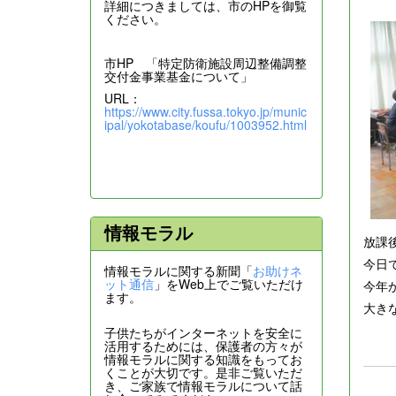
詳細につきましては、市のHPを御覧
ください。
市HP 「特定防衛施設周辺整備調整
交付金事業基金について」
URL：
https://www.city.fussa.tokyo.jp/munic
ipal/yokotabase/koufu/1003952.html
情報モラル
放課
今日
情報モラルに関する新聞「
お助けネ
ット通信
」をWeb上でご覧いただけ
今年
ます。
大き
子供たちがインターネットを安全に
活用するためには、保護者の方々が
情報モラルに関する知識をもってお
くことが大切です。是非ご覧いただ
き、ご家族で情報モラルについて話