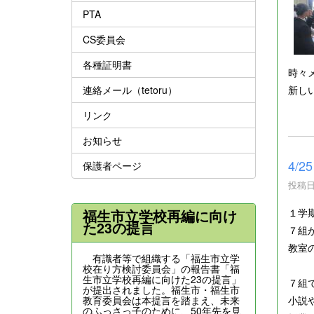
PTA
CS委員会
各種証明書
時々
連絡メール（tetoru）
新し
リンク
お知らせ
4/
保護者ページ
投稿日時
１学
福生市立学校再編に向け
た23の提言
７組
教室
有識者等で組織する「福生市立学
校在り方検討委員会」の報告書「福
生市立学校再編に向けた23の提言」
７組
が提出されました。福生市・福生市
教育委員会は本提言を踏まえ、未来
小説
のふっさっ子のために、50年先を見