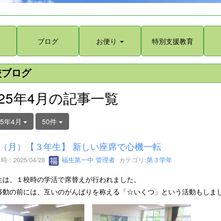
ブログ
お便り
特別支援教育
校ブログ
025年4月の記事一覧
25年4月
50件
28（月）【３年生】 新しい座席で心機一転
 : 2025/04/28
福生第一中 管理者
カテゴリ:
第３学年
生は、１校時の学活で席替えが行われました。
移動の前には、互いのがんばりを称える「☆いくつ」という活動もしま