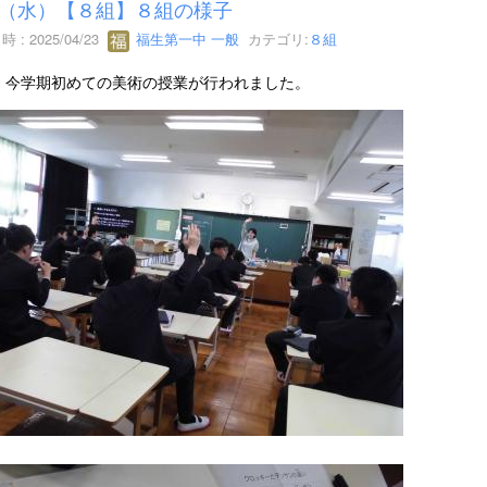
23（水）【８組】８組の様子
 : 2025/04/23
福生第一中 一般
カテゴリ:
８組
、今学期初めての美術の授業が行われました。