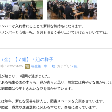
メンバーが入れ替わることで新鮮な気持ちになります。
いメンバーと心機一転、５月も明るく盛り上げていけたらいいですね。
25（金）【７組】７組の様子
 : 2025/04/25
福生第一中 一般
カテゴリ:
７組
期が始まり、3週間が過ぎました。
がある福生公園の木々も、緑が青々と茂り、教室には爽やかな風がそよ
の胡蝶蘭は今年もきれいな花を咲かせています。
では毎年、新たな図書を購入し、図書スペースを充実させています。
や図鑑、職業や進路選択に関わる本など、多岐に渡っています。