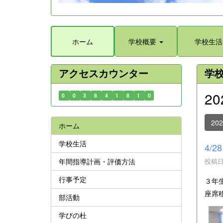
ホーム
学校概要
学校生活
アクセスカウンター
学
2
0
0
3
8
4
1
8
1
0
20
ホーム
学校生活
4/
年間指導計画・評価方法
投稿日時
行事予定
３年
座席
部活動
学びの杜