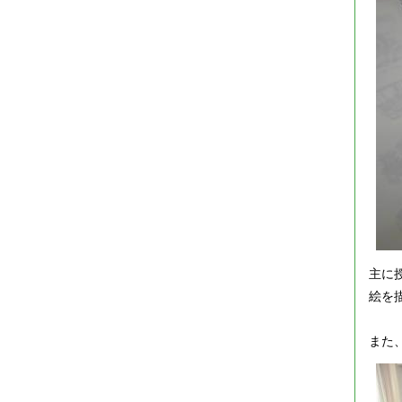
主に
絵を
また