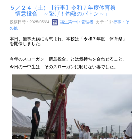
５／２４（土）【行事】令和７年度体育祭
「情意投合 ～繋げ！灼熱のバトン～」
投稿日時 : 2025/05/24
福生第一中 管理者
カテゴリ:
行事・そ
の他
本日、無事天候にも恵まれ、本校は「令和７年度 体育祭」
を開催しました。
今年のスローガン「情意投合」とは気持ちを合わせること。
今日の一中生は、そのスローガンに恥じない姿でした。