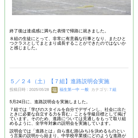
終了後は達成感に満ちた表情で帰路に就きました。
８組の生徒にとって、非常に有意義な行事となり、またひと
つクラスとしてまとまり成長することができたのではないか
と感じました。
５／２４（土）【７組】進路説明会実施
投稿日時 : 2025/05/28
福生第一中 一般
カテゴリ:
７組
5月24日に、進路説明会を実施しました。
７組では「学びのスタイルを自分でデザインし、社会に出た
ときに必要な自立する力を育む」ことを学級目標として掲げ
ています。そのため、進路については見通しをもって取り組
めるように、全学年対象の説明会を実施しています。
説明会では「進路とは」自ら進む路(みち)を決めるものとい
う言葉の説明から始まり、中学校卒業後にどのような進路が