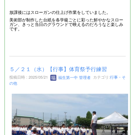
放課後にはスローガンの仕上げ作業をしていました。
美術部が制作した台紙を各学級ごとに彩った鮮やかなスロー
ガン、きっと当日のグラウンドで映えるのだろうなと楽しみ
です。
５／２１（水）【行事】体育祭予行練習
投稿日時 : 2025/05/21
福生第一中 管理者
カテゴリ:
行事・そ
の他