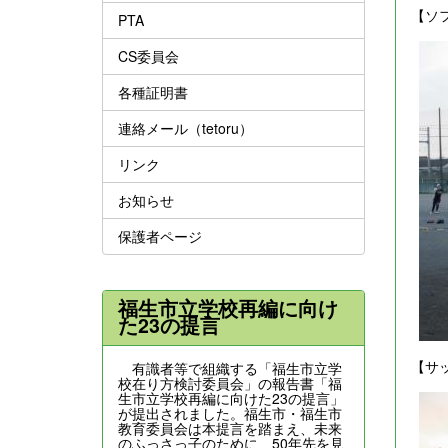
【ソ
PTA
CS委員会
各種証明書
連絡メール（tetoru）
リンク
お知らせ
保護者ページ
福生市立学校再編に向け
た23の提言
【サ
有識者等で組織する「福生市立学
校在り方検討委員会」の報告書「福
生市立学校再編に向けた23の提言」
が提出されました。福生市・福生市
教育委員会は本提言を踏まえ、未来
のふっさっ子のために、50年先を見