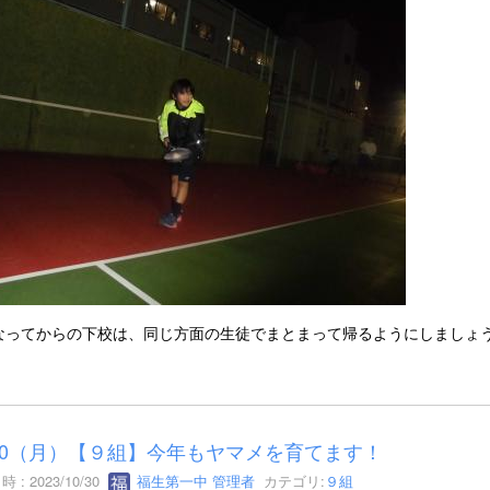
なってからの下校は、同じ方面の生徒でまとまって帰るようにしましょ
/30（月）【９組】今年もヤマメを育てます！
 : 2023/10/30
福生第一中 管理者
カテゴリ:
９組