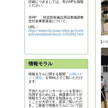
詳細につきましては、市のHPを御覧
ください。
市HP 「特定防衛施設周辺整備調整
交付金事業基金について」
URL：
https://www.city.fussa.tokyo.jp/munic
ipal/yokotabase/koufu/1003952.html
【バ
情報モラル
情報モラルに関する新聞「
お助けネ
ット通信
」をWeb上でご覧いただけ
ます。
子供たちがインターネットを安全に
活用するためには、保護者の方々が
情報モラルに関する知識をもってお
くことが大切です。是非ご覧いただ
き、ご家族で情報モラルについて話