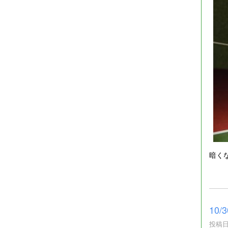
暗く
10
投稿日時