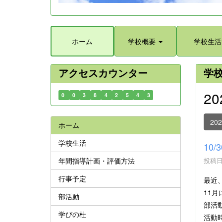
ホーム
学校概要
学校生活
アクセスカウンター
学
2
0
0
3
8
4
2
5
4
3
20
ホーム
学校生活
10
年間指導計画・評価方法
投稿日時
行事予定
最近
11
部活動
部活
学びの杜
活動