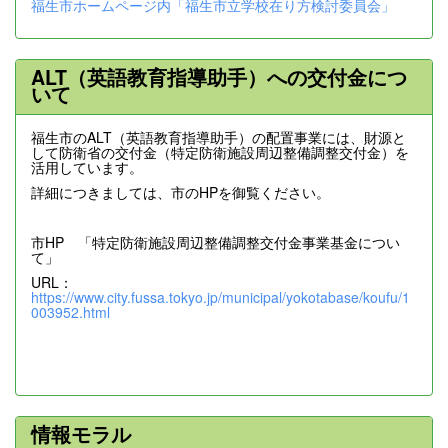
福生市ホームページ内「福生市立学校在り方検討委員会」
ALT（英語教育指導助手）への交付金につ
いて
福生市のALT（英語教育指導助手）の配置事業には、財源と
して防衛省の交付金（特定防衛施設周辺整備調整交付金）を
活用しています。
詳細につきましては、市のHPを御覧ください。
市HP 「特定防衛施設周辺整備調整交付金事業基金につい
て」
URL：
https://www.city.fussa.tokyo.jp/municipal/yokotabase/koufu/1
003952.html
情報モラル