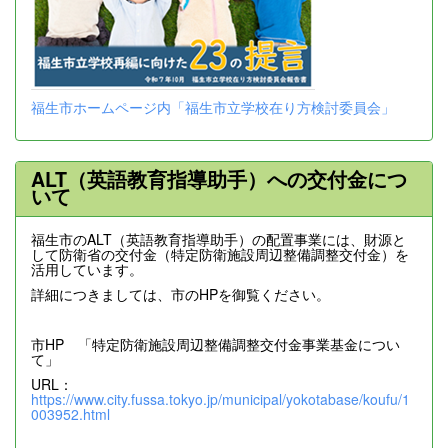
福生市ホームページ内「福生市立学校在り方検討委員会」
ALT（英語教育指導助手）への交付金につ
いて
福生市のALT（英語教育指導助手）の配置事業には、財源と
して防衛省の交付金（特定防衛施設周辺整備調整交付金）を
活用しています。
詳細につきましては、市のHPを御覧ください。
市HP 「特定防衛施設周辺整備調整交付金事業基金につい
て」
URL：
https://www.city.fussa.tokyo.jp/municipal/yokotabase/koufu/1
003952.html