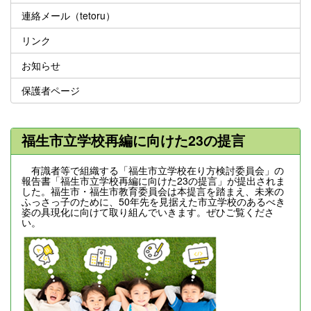
連絡メール（tetoru）
リンク
お知らせ
保護者ページ
福生市立学校再編に向けた23の提言
有識者等で組織する「福生市立学校在り方検討委員会」の
報告書「福生市立学校再編に向けた23の提言」が提出されま
した。福生市・福生市教育委員会は本提言を踏まえ、未来の
ふっさっ子のために、50年先を見据えた市立学校のあるべき
姿の具現化に向けて取り組んでいきます。ぜひご覧くださ
い。