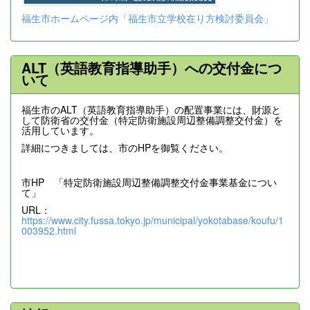
福生市ホームページ内「福生市立学校在り方検討委員会」
ALT（英語教育指導助手）への交付金につ
いて
福生市のALT（英語教育指導助手）の配置事業には、財源と
して防衛省の交付金（特定防衛施設周辺整備調整交付金）を
活用しています。
詳細につきましては、市のHPを御覧ください。
市HP 「特定防衛施設周辺整備調整交付金事業基金につい
て」
URL：
https://www.city.fussa.tokyo.jp/municipal/yokotabase/koufu/1
003952.html