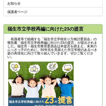
お知らせ
保護者ページ
福生市立学校再編に向けた23の提言
有識者等で組織する「福生市立学校在り方検討委員会」の
報告書「福生市立学校再編に向けた23の提言」が提出されま
した。福生市・福生市教育委員会は本提言を踏まえ、未来の
ふっさっ子のために、50年先を見据えた市立学校のあるべき
姿の具現化に向けて取り組んでいきます。ぜひご覧くださ
い。