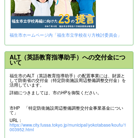
福生市ホームページ内「福生市立学校在り方検討委員会」
ALT（英語教育指導助手）への交付金につ
いて
福生市のALT（英語教育指導助手）の配置事業には、財源と
して防衛省の交付金（特定防衛施設周辺整備調整交付金）を
活用しています。
詳細につきましては、市のHPを御覧ください。
市HP 「特定防衛施設周辺整備調整交付金事業基金につい
て」
URL：
https://www.city.fussa.tokyo.jp/municipal/yokotabase/koufu/1
003952.html