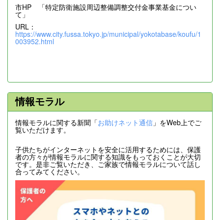
市HP 「特定防衛施設周辺整備調整交付金事業基金につい
て」
URL：
https://www.city.fussa.tokyo.jp/municipal/yokotabase/koufu/1
003952.html
情報モラル
情報モラルに関する新聞「
お助けネット通信
」をWeb上でご
覧いただけます。
子供たちがインターネットを安全に活用するためには、保護
者の方々が情報モラルに関する知識をもっておくことが大切
です。是非ご覧いただき、ご家族で情報モラルについて話し
合ってみてください。