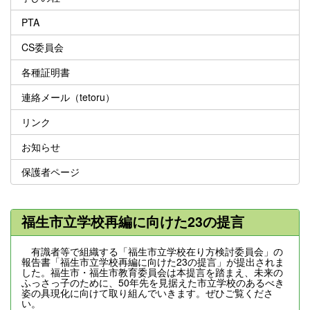
PTA
CS委員会
各種証明書
連絡メール（tetoru）
リンク
お知らせ
保護者ページ
福生市立学校再編に向けた23の提言
有識者等で組織する「福生市立学校在り方検討委員会」の
報告書「福生市立学校再編に向けた23の提言」が提出されま
した。福生市・福生市教育委員会は本提言を踏まえ、未来の
ふっさっ子のために、50年先を見据えた市立学校のあるべき
姿の具現化に向けて取り組んでいきます。ぜひご覧くださ
い。