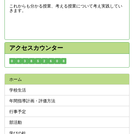
これからも分かる授業、考える授業について考え実践してい
きます。
アクセスカウンター
0
0
3
8
5
2
6
0
8
ホーム
学校生活
年間指導計画・評価方法
行事予定
部活動
学びの杜