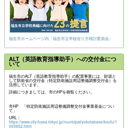
福生市ホームページ内「福生市立学校在り方検討委員会」
ALT（英語教育指導助手）への交付金につ
いて
福生市のALT（英語教育指導助手）の配置事業には、財源と
して防衛省の交付金（特定防衛施設周辺整備調整交付金）を
活用しています。
詳細につきましては、市のHPを御覧ください。
市HP 「特定防衛施設周辺整備調整交付金事業基金につい
て」
URL：
https://www.city.fussa.tokyo.jp/municipal/yokotabase/koufu/1
003952.html