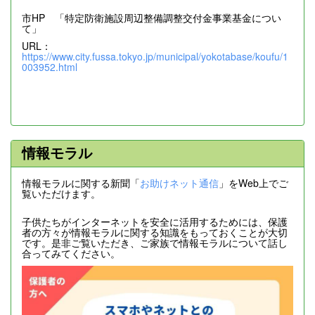
市HP 「特定防衛施設周辺整備調整交付金事業基金につい
て」
URL：
https://www.city.fussa.tokyo.jp/municipal/yokotabase/koufu/1
003952.html
情報モラル
情報モラルに関する新聞「
お助けネット通信
」をWeb上でご
覧いただけます。
子供たちがインターネットを安全に活用するためには、保護
者の方々が情報モラルに関する知識をもっておくことが大切
です。是非ご覧いただき、ご家族で情報モラルについて話し
合ってみてください。