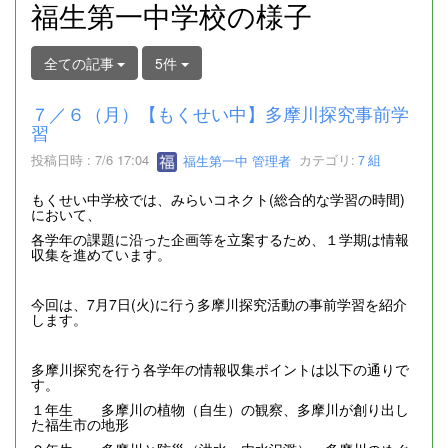
福生第一中学校の様子
全ての記事
5件
７／６（月）【もくせい中】多摩川探究事前学
習
投稿日時 : 7/6 17:04
福生第一中 管理者
カテゴリ:
７組
もくせい中学校では、みらいコネクト(総合的な学習の時間)
において、
各学年の課題に沿った企画等を立案するため、１学期は情報
収集を進めています。
今回は、7月7日(火)に行う多摩川探究活動の事前学習を紹介
します。
多摩川探究を行う各学年の情報収集ポイントは以下の通りで
す。
１年生 多摩川の植物（自生）の観察、多摩川が創り出し
た福生市の地形