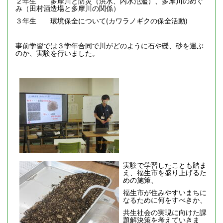
２年生 多摩川と防災（洪水、内水氾濫）、多摩川のめぐ
み（田村酒造場と多摩川の関係）
３年生 環境保全について(カワラノギクの保全活動)
事前学習では３学年合同で川がどのように石や礫、砂を運ぶ
のか、実験を行いました。
実験で学習したことも踏ま
え、福生市を盛り上げるた
めの施策、
福生市が住みやすいまちに
なるために何をすべきか、
共生社会の実現に向けた課
題解決策を考えていきま