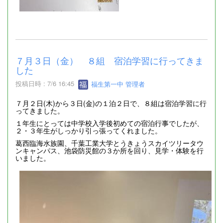
７月３日（金） ８組 宿泊学習に行ってきま
した
投稿日時 : 7/6 16:45
福生第一中 管理者
７月２日(木)から３日(金)の１泊２日で、８組は宿泊学習に行
ってきました。
１年生にとっては中学校入学後初めての宿泊行事でしたが、
２・３年生がしっかり引っ張ってくれました。
葛西臨海水族園、千葉工業大学とうきょうスカイツリータウ
ンキャンパス、池袋防災館の３か所を回り、見学・体験を行
いました。