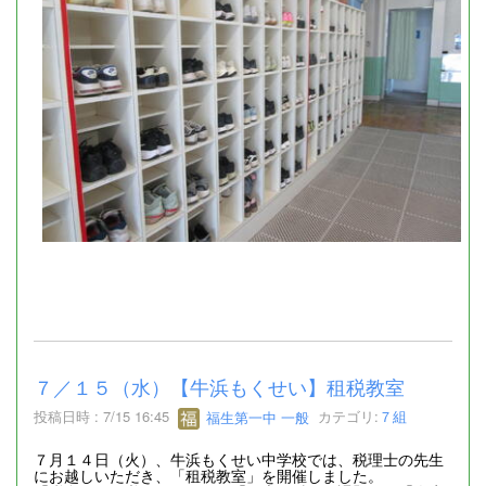
７／１５（水）【牛浜もくせい】租税教室
投稿日時 : 7/15 16:45
福生第一中 一般
カテゴリ:
７組
７⽉１４⽇（⽕）、⽜浜もくせい中学校では、税理⼠の先⽣
にお越しいただき、「租税教室」を開催しました。