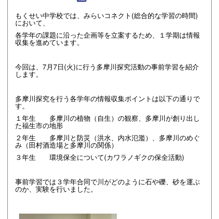
もくせい中学校では、みらいコネクト(総合的な学習の時間)
において、
各学年の課題に沿った企画等を立案するため、１学期は情報
収集を進めています。
今回は、7月7日(火)に行う多摩川探究活動の事前学習を紹介
します。
多摩川探究を行う各学年の情報収集ポイントは以下の通りで
す。
１年生 多摩川の植物（自生）の観察、多摩川が創り出し
た福生市の地形
２年生 多摩川と防災（洪水、内水氾濫）、多摩川のめぐ
み（田村酒造場と多摩川の関係）
３年生 環境保全について(カワラノギクの保全活動)
事前学習では３学年合同で川がどのように石や礫、砂を運ぶ
のか、実験を行いました。