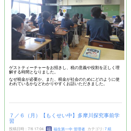
ゲストティーチャーをお招きし、税の意義や役割を正しく理
解する時間となりました。
なぜ税金が必要か、また、税金が社会のためにどのように使
われているかなどわかりやすくお話いただきました。
７／６（月）【もくせい中】多摩川探究事前学
習
投稿日時 : 7/6 17:04
福生第一中 管理者
カテゴリ:
７組