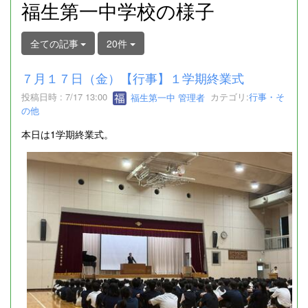
福生第一中学校の様子
全ての記事
20件
７月１７日（金）【行事】１学期終業式
投稿日時 : 7/17 13:00
福生第一中 管理者
カテゴリ:
行事・そ
の他
本日は1学期終業式。