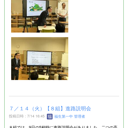
７／１４（火）【８組】進路説明会
投稿日時 : 7/14 16:45
福生第一中 管理者
８組では、9日の5校時に進路説明会がありました。二つの高