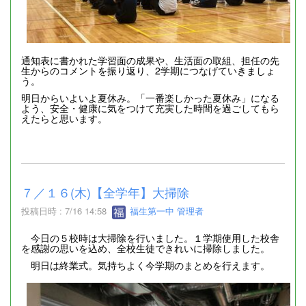
通知表に書かれた学習面の成果や、生活面の取組、担任の先
生からのコメントを振り返り、2学期につなげていきましょ
う。
明日からいよいよ夏休み。「一番楽しかった夏休み」になる
よう、安全・健康に気をつけて充実した時間を過ごしてもら
えたらと思います。
７／１６(木)【全学年】大掃除
投稿日時 : 7/16 14:58
福生第一中 管理者
今日の５校時は大掃除を行いました。１学期使用した校舎
を感謝の思いを込め、全校生徒できれいに掃除しました。
明日は終業式。気持ちよく今学期のまとめを行えます。