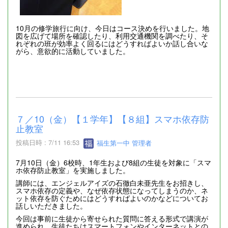
10月の修学旅行に向け、今日はコース決めを行いました。地
図を広げて場所を確認したり、利用交通機関を調べたり、そ
れぞれの班が効率よく回るにはどうすればよいか話し合いな
がら、意欲的に活動していました。
７／10（金）【１学年】【８組】スマホ依存防
止教室
投稿日時 : 7/11 16:53
福生第一中 管理者
7月10日（金）6校時、1年生および8組の生徒を対象に「スマ
ホ依存防止教室」を実施しました。
講師には、エンジェルアイズの石徹白未亜先生をお招きし、
スマホ依存の定義や、なぜ依存状態になってしまうのか、ネ
ット依存を防ぐためにはどうすればよいのかなどについてお
話しいただきました。
今回は事前に生徒から寄せられた質問に答える形式で講演が
進められ、生徒たちはスマートフォンやインターネットとの