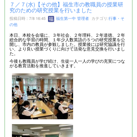
７／７(水)【その他】福生市の教職員の授業研
究のための研究授業を行いました
投稿日時 : 7/8 16:45
福生第一中 管理者
カテゴリ:
行事・そ
の他
本日、本校を会場に、３年社会、２年理科、２年道徳、２年
総合的な学習の時間、１年少人数英語の５つの研究授業を公
開し、市内の教員が参観しました。授業後には研究協議を行
い、より良い授業づくりに向けて活発な意見交換を行いまし
た。
今後も教職員が学び続け、生徒一人一人の学びの充実につな
がる教育活動を推進していきます。