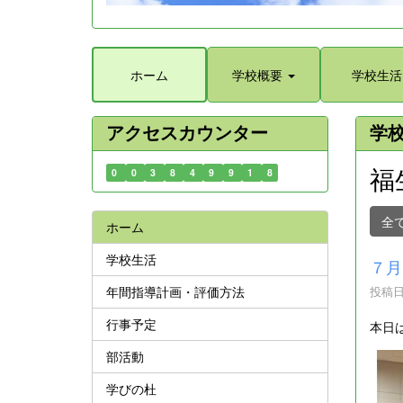
ホーム
学校概要
学校生活
アクセスカウンター
学
福
0
0
3
8
4
9
9
1
8
全
ホーム
学校生活
７月
年間指導計画・評価方法
投稿日時
行事予定
本日
部活動
学びの杜