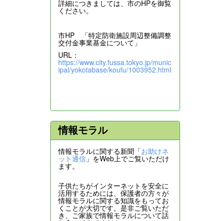
詳細につきましては、市のHPを御覧
ください。
市HP 「特定防衛施設周辺整備調整
交付金事業基金について」
URL：
https://www.city.fussa.tokyo.jp/munic
ipal/yokotabase/koufu/1003952.html
情報モラル
情報モラルに関する新聞「
お助けネ
ット通信
」をWeb上でご覧いただけ
ます。
子供たちがインターネットを安全に
活用するためには、保護者の方々が
情報モラルに関する知識をもってお
くことが大切です。是非ご覧いただ
き、ご家族で情報モラルについて話