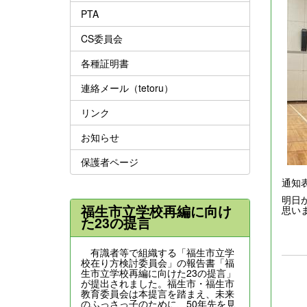
PTA
CS委員会
各種証明書
連絡メール（tetoru）
リンク
お知らせ
保護者ページ
通知
明日
福生市立学校再編に向け
思い
た23の提言
有識者等で組織する「福生市立学
校在り方検討委員会」の報告書「福
生市立学校再編に向けた23の提言」
が提出されました。福生市・福生市
教育委員会は本提言を踏まえ、未来
のふっさっ子のために、50年先を見