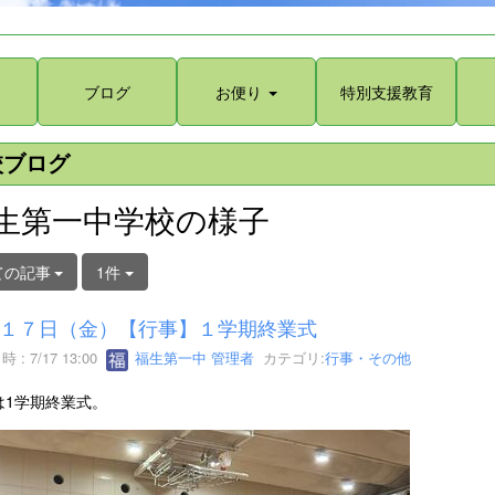
ブログ
お便り
特別支援教育
校ブログ
生第一中学校の様子
ての記事
1件
１７日（金）【行事】１学期終業式
 : 7/17 13:00
福生第一中 管理者
カテゴリ:
行事・その他
は1学期終業式。