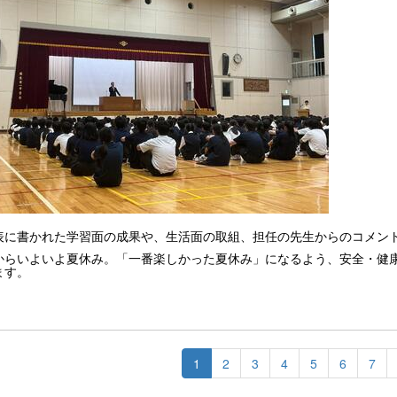
表に書かれた学習面の成果や、生活面の取組、担任の先生からのコメン
からいよいよ夏休み。「一番楽しかった夏休み」になるよう、安全・健
ます。
1
2
3
4
5
6
7