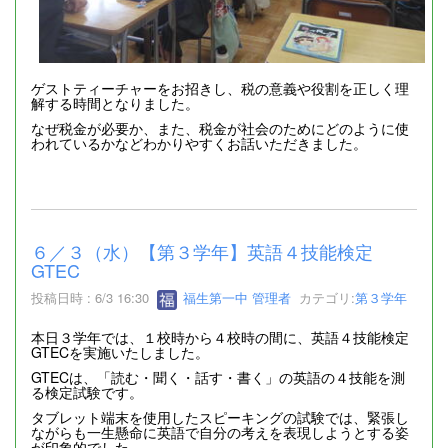
ゲストティーチャーをお招きし、税の意義や役割を正しく理
解する時間となりました。
なぜ税金が必要か、また、税金が社会のためにどのように使
われているかなどわかりやすくお話いただきました。
６／３（水）【第３学年】英語４技能検定
GTEC
投稿日時 : 6/3 16:30
福生第一中 管理者
カテゴリ:
第３学年
本日３学年では、１校時から４校時の間に、英語４技能検定
GTECを実施いたしました。
GTECは、「読む・聞く・話す・書く」の英語の４技能を測
る検定試験です。
タブレット端末を使用したスピーキングの試験では、緊張し
ながらも一生懸命に英語で自分の考えを表現しようとする姿
が印象的でした。