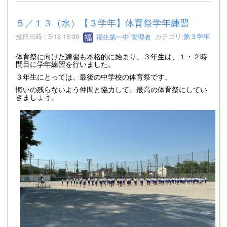
５／１３（水）【３学年】体育祭学年練習
投稿日時 : 5/13 16:30
福生第一中 管理者
カテゴリ:
第３学年
体育祭に向けた練習も本格的に始まり、３年生は、１・２時
間目に学年練習を行いました。
３年生にとっては、最後の中学校の体育祭です。
悔いの残らないよう仲間と協力して、最高の体育祭にしてい
きましょう。