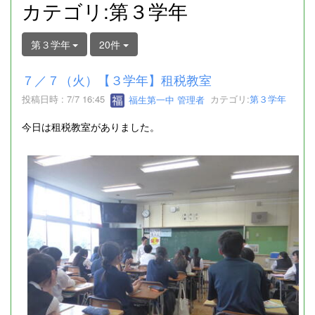
カテゴリ:第３学年
第３学年
20件
７／７（火）【３学年】租税教室
投稿日時 : 7/7 16:45
福生第一中 管理者
カテゴリ:
第３学年
今日は租税教室がありました。