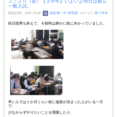
２／２０（金）【３学年】いよいよ明日は都立
一般入試。
投稿日時 : 2/20 16:45
福生第一中 管理者
カテゴリ:
第３学年
前日指導も終えて、６校時は静かに机に向かっていました。
早い人では１か月くらい前に進路が決まった人がいる一方
で、
少なからずやりたいことを我慢したり、