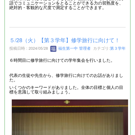
語でコミュニケーションをとることができる力の習熟度を、
絶対的・客観的な尺度で測定することができます。
５/28（火）【第３学年】修学旅行に向けて！
投稿日時 : 2024/05/28
福生第一中 管理者
カテゴリ:
第３学年
６時間目に修学旅行に向けての学年集会を行いました。
代表の生徒や先生から、修学旅行に向けてのお話がありまし
た。
いくつかのキーワードがありました。全体の目標と個人の目
標を意識して取り組みましょう。