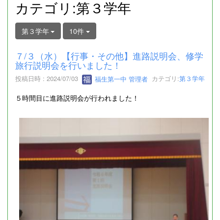
カテゴリ:第３学年
第３学年
10件
７/３（水）【行事・その他】進路説明会、修学
旅行説明会を行いました！
投稿日時 : 2024/07/03
福生第一中 管理者
カテゴリ:
第３学年
５時間目に進路説明会が行われました！