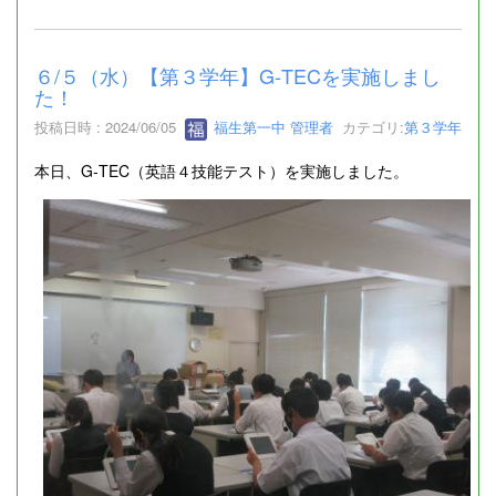
６/５（水）【第３学年】G‐TECを実施しまし
た！
投稿日時 : 2024/06/05
福生第一中 管理者
カテゴリ:
第３学年
本日、G‐TEC（英語４技能テスト）を実施しました。