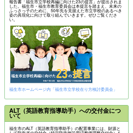
報告書「福生市立学校再編に向けた23の提言」が提出されま
した。福生市・福生市教育委員会は本提言を踏まえ、未来の
ふっさっ子のために、50年先を見据えた市立学校のあるべき
姿の具現化に向けて取り組んでいきます。ぜひご覧くださ
い。
福生市ホームページ内「福生市立学校在り方検討委員会」
ALT（英語教育指導助手）への交付金につ
いて
福生市のALT（英語教育指導助手）の配置事業には、財源と
して防衛省の交付金（特定防衛施設周辺整備調整交付金）を