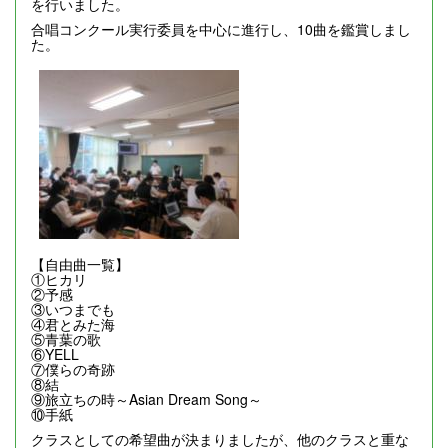
を行いました。
合唱コンクール実行委員を中心に進行し、10曲を鑑賞しまし
た。
【自由曲一覧】
①ヒカリ
②予感
③いつまでも
④君とみた海
⑤青葉の歌
⑥YELL
⑦僕らの奇跡
⑧結
⑨旅立ちの時～Asian Dream Song～
⑩手紙
クラスとしての希望曲が決まりましたが、他のクラスと重な