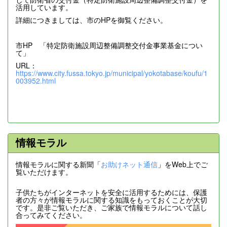
活用しています。
詳細につきましては、市のHPを御覧ください。
市HP 「特定防衛施設周辺整備調整交付金事業基金につい
て」
URL：
https://www.city.fussa.tokyo.jp/municipal/yokotabase/koufu/1
003952.html
情報モラル
情報モラルに関する新聞「
お助けネット通信
」をWeb上でご
覧いただけます。
子供たちがインターネットを安全に活用するためには、保護
者の方々が情報モラルに関する知識をもっておくことが大切
です。是非ご覧いただき、ご家族で情報モラルについて話し
合ってみてください。