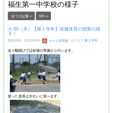
福生第一中学校の様子
全ての記事
5件
６/30（木）【第１学年】保健体育の授業の様
子！
投稿日時 : 2022/06/30
ルーム管理者
カテゴリ:
第１学年
走り幅跳びでは砂場の準備から行います。
使った道具はきれいに並べます。