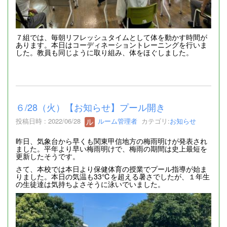
７組では、毎朝リフレッシュタイムとして体を動かす時間が
あります。本日はコーディネーショントレーニングを行いま
した。教員も同じように取り組み、体をほぐしました。
６/28（火）【お知らせ】プール開き
投稿日時 : 2022/06/28
ルーム管理者
カテゴリ:
お知らせ
昨日、気象台から早くも関東甲信地方の梅雨明けが発表され
ました。平年より早い梅雨明けで、梅雨の期間は史上最短を
更新したそうです。
さて、本校では本日より保健体育の授業でプール指導が始ま
りました。本日の気温も33℃を超える暑さでしたが、１年生
の生徒達は気持ちよさそうに泳いでいました。