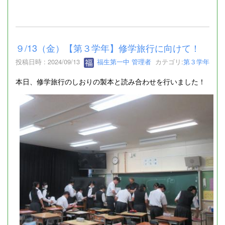
９/13（金）【第３学年】修学旅行に向けて！
投稿日時 : 2024/09/13
福生第一中 管理者
カテゴリ:
第３学年
本日、修学旅行のしおりの製本と読み合わせを行いました！