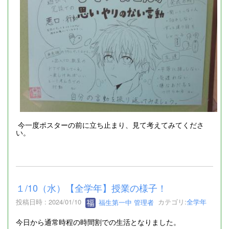
今一度ポスターの前に立ち止まり、見て考えてみてくださ
い。
１/10（水）【全学年】授業の様子！
投稿日時 : 2024/01/10
福生第一中 管理者
カテゴリ:
全学年
今日から通常時程の時間割での生活となりました。