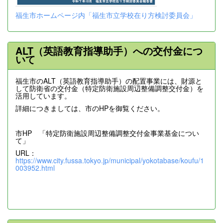
福生市ホームページ内「福生市立学校在り方検討委員会」
ALT（英語教育指導助手）への交付金につ
いて
福生市のALT（英語教育指導助手）の配置事業には、財源と
して防衛省の交付金（特定防衛施設周辺整備調整交付金）を
活用しています。
詳細につきましては、市のHPを御覧ください。
市HP 「特定防衛施設周辺整備調整交付金事業基金につい
て」
URL：
https://www.city.fussa.tokyo.jp/municipal/yokotabase/koufu/1
003952.html