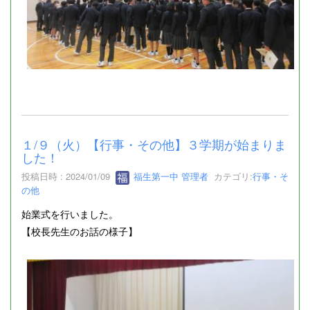
１/９（火）【行事・その他】３学期が始まりま
した！
投稿日時 : 2024/01/09
福生第一中 管理者
カテゴリ:
行事・そ
の他
始業式を行いました。
【校長先生のお話の様子】