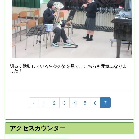
明るく活動している生徒の姿を見て、こちらも元気になりま
した！
«
1
2
3
4
5
6
7
アクセスカウンター