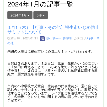
2024年1月の記事一覧
2024年1月
5件
１/11（木）【行事・その他】福生市いじめ防止
サミットについて
投稿日時 : 2024/01/11
福生第一中 管理者
カテゴリ:
行事・そ
の他
来週の火曜日に福生市いじめ防止サミットが行われます。
目的は２点あります。１点目は「児童・生徒がいじめについ
て主体的に考えることで、いじめを絶対に許さないという心
情を育む」、２点目は「児童・生徒のいじめ防止に関する取
組の一層の推進を目指す」です。
市内の小中学校の児童会・生徒会の代表生徒が一堂に会して
話し合いを行います。その様子がライブ配信され、教室で視
聴することになっています。ライブ配信を視聴するだけでな
く、各学級ごとにいじめに関する内容の話し合いが行われる
予定です。