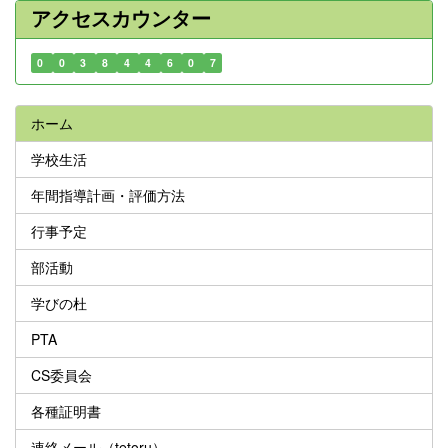
アクセスカウンター
0
0
3
8
4
4
6
0
7
ホーム
学校生活
年間指導計画・評価方法
行事予定
部活動
学びの杜
PTA
CS委員会
各種証明書
連絡メール（tetoru）