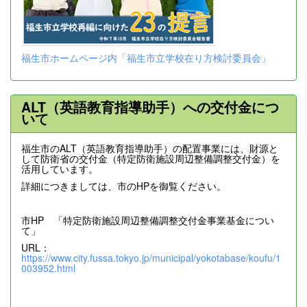
福生市ホームページ内「福生市立学校在り方検討委員会」
ALT（英語教育指導助手）への交付金につ
いて
福生市のALT（英語教育指導助手）の配置事業には、財源と
して防衛省の交付金（特定防衛施設周辺整備調整交付金）を
活用しています。
詳細につきましては、市のHPを御覧ください。
市HP 「特定防衛施設周辺整備調整交付金事業基金につい
て」
URL：
https://www.city.fussa.tokyo.jp/municipal/yokotabase/koufu/1
003952.html