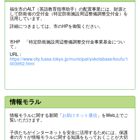
福生市のALT（英語教育指導助手）の配置事業には、財源と
して防衛省の交付金（特定防衛施設周辺整備調整交付金）を
活用しています。
詳細につきましては、市のHPを御覧ください。
市HP 「特定防衛施設周辺整備調整交付金事業基金につい
て」
URL：
https://www.city.fussa.tokyo.jp/municipal/yokotabase/koufu/1
003952.html
情報モラル
情報モラルに関する新聞「
お助けネット通信
」をWeb上でご
覧いただけます。
子供たちがインターネットを安全に活用するためには、保護
者の方々が情報モラルに関する知識をもっておくことが大切