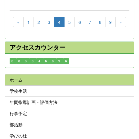
«
1
2
3
4
5
6
7
8
9
»
アクセスカウンター
0
0
3
8
4
6
8
9
6
ホーム
学校生活
年間指導計画・評価方法
行事予定
部活動
学びの杜