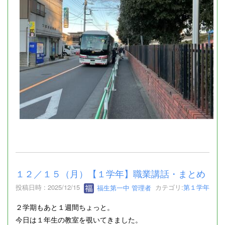
１２／１５（月）【１学年】職業講話・まとめ
投稿日時 : 2025/12/15
福生第一中 管理者
カテゴリ:
第１学年
２学期もあと１週間ちょっと。
今日は１年生の教室を覗いてきました。