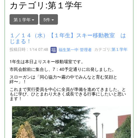
カテゴリ:第１学年
第１学年
5件
１／１４（水）【１年生】スキー移動教室 は
じまる！
投稿日時 : 1/14 07:48
福生第一中 管理者
カテゴリ:
第１学年
1年生は本日よりスキー移動場室です。
市民会館前に集合し、7：40予定通りに出発しました。
スローガンは「同心協力〜霧の中でみんなと育む笑顔と
絆〜」！
これまで実行委員を中心に全員が準備を進めてきました。と
もに学び、ひとまわり大きく成長できる行事にしたいと思い
ます！