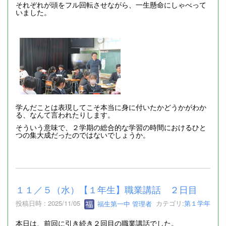
それぞれが頭をフル回転させながら、一生懸命にしゃべって
いました。
学んだことは表現してこそ本当に身に付いたかどうかがわか
る、なんて言われたりします。
そういう意味で、２学期の総合的な学習の時間におけるひと
つの集大成だったのではないでしょうか。
１１／５（水）【１年生】職業講話 ２日目
投稿日時 : 2025/11/05
福生第一中 管理者
カテゴリ:
第１学年
本日は、前回に引き続き２回目の職業講話でした。