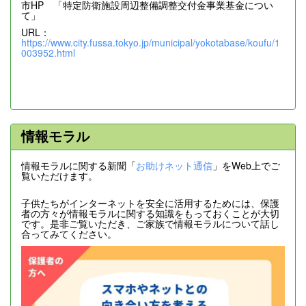
市HP 「特定防衛施設周辺整備調整交付金事業基金につい
て」
URL：
https://www.city.fussa.tokyo.jp/municipal/yokotabase/koufu/1
003952.html
情報モラル
情報モラルに関する新聞「
お助けネット通信
」をWeb上でご
覧いただけます。
子供たちがインターネットを安全に活用するためには、保護
者の方々が情報モラルに関する知識をもっておくことが大切
です。是非ご覧いただき、ご家族で情報モラルについて話し
合ってみてください。