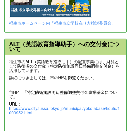
福生市ホームページ内「福生市立学校在り方検討委員会」
ALT（英語教育指導助手）への交付金につ
いて
福生市のALT（英語教育指導助手）の配置事業には、財源と
して防衛省の交付金（特定防衛施設周辺整備調整交付金）を
活用しています。
詳細につきましては、市のHPを御覧ください。
市HP 「特定防衛施設周辺整備調整交付金事業基金につい
て」
URL：
https://www.city.fussa.tokyo.jp/municipal/yokotabase/koufu/1
003952.html