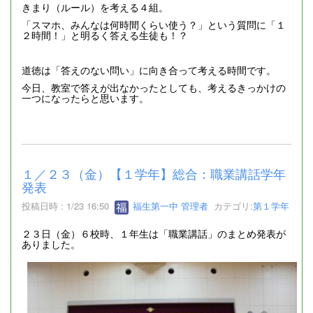
きまり（ルール）を考える４組。
「スマホ、みんなは何時間くらい使う？」という質問に「１
２時間！」と明るく答える生徒も！？
道徳は「答えのない問い」に向き合って考える時間です。
今日、教室で答えが出なかったとしても、考えるきっかけの
一つになったらと思います。
１／２３（金）【１学年】総合：職業講話学年
発表
投稿日時 : 1/23 16:50
福生第一中 管理者
カテゴリ:
第１学年
２３日（金）６校時、１年生は「職業講話」のまとめ発表が
ありました。