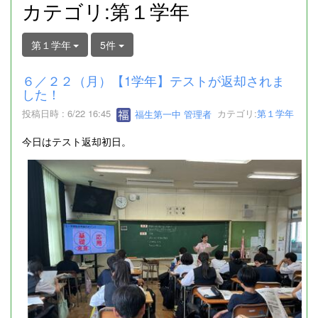
カテゴリ:第１学年
第１学年
5件
６／２２（月）【1学年】テストが返却されま
した！
投稿日時 : 6/22 16:45
福生第一中 管理者
カテゴリ:
第１学年
今日はテスト返却初日。