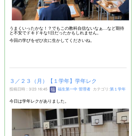
うまくいったかな！？でもこの教科自信ないなぁ…など期待
と不安でドキドキな1日だったかもしれません。
今回の学びをぜひ次に生かしてくださいね。
３／２３（月）【１学年】学年レク
投稿日時 : 3/23 16:45
福生第一中 管理者
カテゴリ:
第１学年
今日は学年レクがありました。