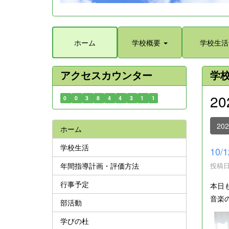
ホーム
学校概要
学校生活
アクセスカウンター
学
2
0
0
3
8
4
4
3
1
1
20
ホーム
学校生活
10
年間指導計画・評価方法
投稿日時
行事予定
本日
音楽
部活動
学びの杜