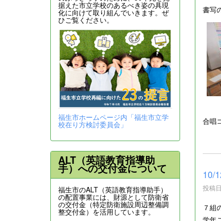
据えた市立学校のあるべき姿の具現
書写
化に向けて取り組んでいきます。ぜ
ひご覧ください。
福生市ホームページ内「福生市立学
合唱
校在り方検討委員会」
ALT（英語教育指導助
手）への交付金について
10
投稿日時
福生市のALT（英語教育指導助手）
の配置事業には、財源として防衛省
の交付金（特定防衛施設周辺整備調
７組
整交付金）を活用しています。
学年