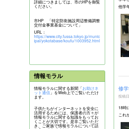
詳細につきましては、市のHPを御覧
ください。
他学
市HP 「特定防衛施設周辺整備調整
交付金事業基金について」
URL：
https://www.city.fussa.tokyo.jp/munic
ipal/yokotabase/koufu/1003952.html
情報モラル
修学
情報モラルに関する新聞「
お助けネ
ット通信
」をWeb上でご覧いただけ
投稿日時
ます。
18
子供たちがインターネットを安全に
活用するためには、保護者の方々が
これ
情報モラルに関する知識をもってお
くことが大切です。是非ご覧いただ
き、ご家族で情報モラルについて話