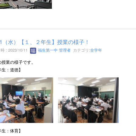
/11（水）【１、２年生】授業の様子！
 : 2023/10/11
福生第一中 管理者
カテゴリ:
全学年
の授業の様子です。
年生：道徳】
年生：体育】