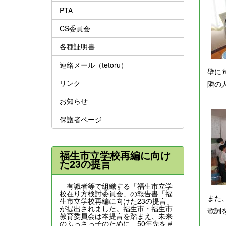
PTA
CS委員会
各種証明書
連絡メール（tetoru）
壁に
リンク
隣の
お知らせ
保護者ページ
福生市立学校再編に向け
た23の提言
有識者等で組織する「福生市立学
校在り方検討委員会」の報告書「福
また
生市立学校再編に向けた23の提言」
が提出されました。福生市・福生市
歌詞
教育委員会は本提言を踏まえ、未来
のふっさっ子のために、50年先を見