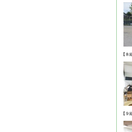
【８
【９