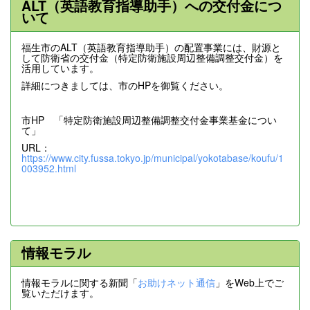
ALT（英語教育指導助手）への交付金につ
いて
福生市のALT（英語教育指導助手）の配置事業には、財源と
して防衛省の交付金（特定防衛施設周辺整備調整交付金）を
活用しています。
詳細につきましては、市のHPを御覧ください。
市HP 「特定防衛施設周辺整備調整交付金事業基金につい
て」
URL：
https://www.city.fussa.tokyo.jp/municipal/yokotabase/koufu/1
003952.html
情報モラル
情報モラルに関する新聞「
お助けネット通信
」をWeb上でご
覧いただけます。