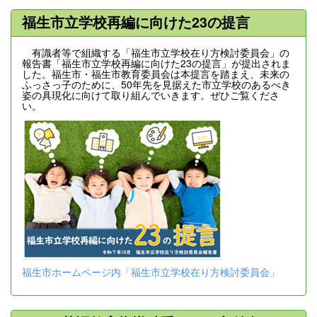
福生市立学校再編に向けた23の提言
有識者等で組織する「福生市立学校在り方検討委員会」の
報告書「福生市立学校再編に向けた23の提言」が提出されま
した。福生市・福生市教育委員会は本提言を踏まえ、未来の
ふっさっ子のために、50年先を見据えた市立学校のあるべき
姿の具現化に向けて取り組んでいきます。ぜひご覧くださ
い。
福生市ホームページ内「福生市立学校在り方検討委員会」