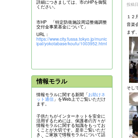
詳細につきましては、市のHPを御覧
投稿日時
ください。
１２
市HP 「特定防衛施設周辺整備調整
音楽
交付金事業基金について」
まず
URL：
https://www.city.fussa.tokyo.jp/munic
ipal/yokotabase/koufu/1003952.html
情報モラル
そし
情報モラルに関する新聞「
お助けネ
ット通信
」をWeb上でご覧いただけ
ます。
子供たちがインターネットを安全に
活用するためには、保護者の方々が
情報モラルに関する知識をもってお
くことが大切です。是非ご覧いただ
き、ご家族で情報モラルについて話