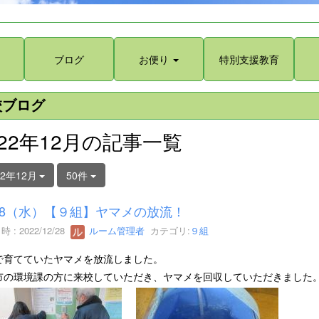
ブログ
お便り
特別支援教育
校ブログ
022年12月の記事一覧
22年12月
50件
/28（水）【９組】ヤマメの放流！
 : 2022/12/28
ルーム管理者
カテゴリ:
９組
で育てていたヤマメを放流しました。
市の環境課の方に来校していただき、ヤマメを回収していただきました