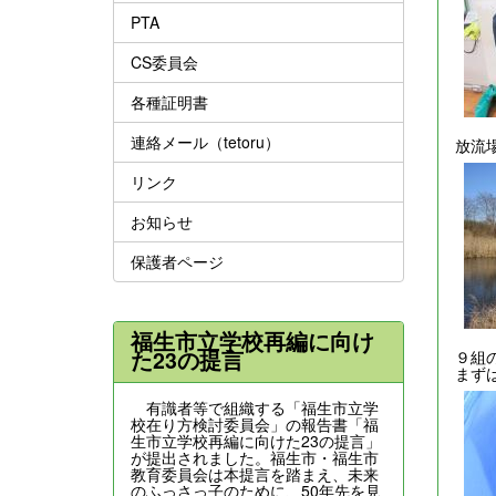
PTA
CS委員会
各種証明書
連絡メール（tetoru）
放流
リンク
お知らせ
保護者ページ
福生市立学校再編に向け
た23の提言
９組
まず
有識者等で組織する「福生市立学
校在り方検討委員会」の報告書「福
生市立学校再編に向けた23の提言」
が提出されました。福生市・福生市
教育委員会は本提言を踏まえ、未来
のふっさっ子のために、50年先を見