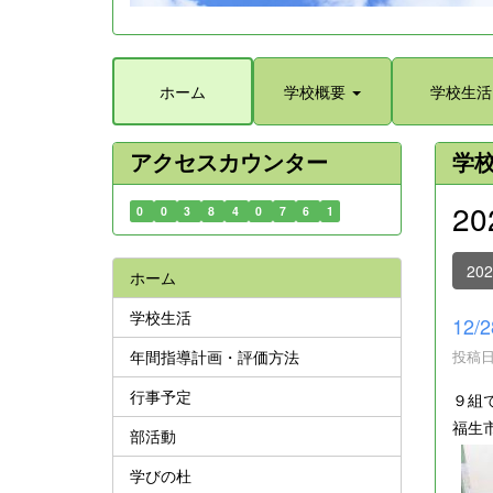
ホーム
学校概要
学校生活
アクセスカウンター
学
2
0
0
3
8
4
0
7
6
1
20
ホーム
学校生活
12
年間指導計画・評価方法
投稿日時
行事予定
９組
福生
部活動
学びの杜