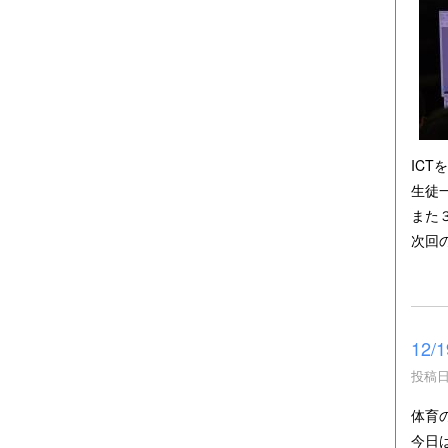
IC
生徒
また
次回
12
投稿日時
体育
今日