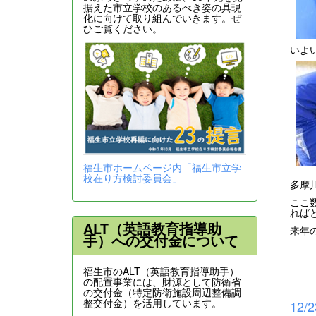
据えた市立学校のあるべき姿の具現
化に向けて取り組んでいきます。ぜ
ひご覧ください。
いよ
福生市ホームページ内「福生市立学
校在り方検討委員会」
多摩
ここ
れば
ALT（英語教育指導助
来年
手）への交付金について
福生市のALT（英語教育指導助手）
の配置事業には、財源として防衛省
の交付金（特定防衛施設周辺整備調
整交付金）を活用しています。
12