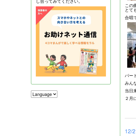
し合ってみてください。
この
とて
合唱
パー
みん
当日
２月
12