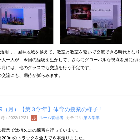
Tを活用し、国や地域を越えて、教室と教室を繋いで交流できる時代とな
一人一人が、今回の経験を生かして、さらにグローバルな視点を身に付
３月には、他のクラスでも交流を行う予定です。
の交流にも、期待が膨らみます。
/19（月）【第３学年】体育の授業の様子！
 : 2022/12/21
ルーム管理者
カテゴリ:
第３学年
の授業では持久走の練習を行っています。
は200mのトラックを全力で６本走りました。