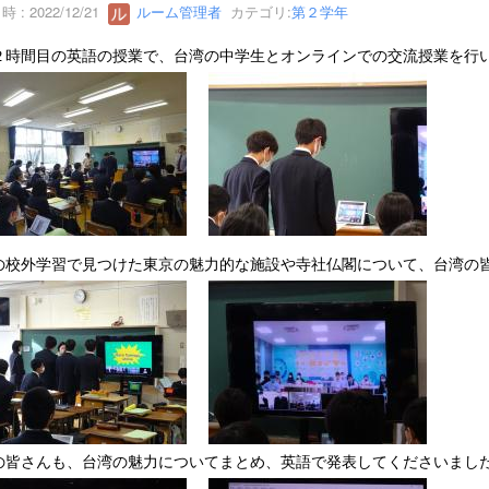
 : 2022/12/21
ルーム管理者
カテゴリ:
第２学年
２時間目の英語の授業で、台湾の中学生とオンラインでの交流授業を行
の校外学習で見つけた東京の魅力的な施設や寺社仏閣について、台湾の
の皆さんも、台湾の魅力についてまとめ、英語で発表してくださいまし