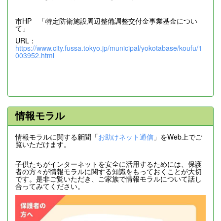
市HP 「特定防衛施設周辺整備調整交付金事業基金につい
て」
URL：
https://www.city.fussa.tokyo.jp/municipal/yokotabase/koufu/1
003952.html
情報モラル
情報モラルに関する新聞「
お助けネット通信
」をWeb上でご
覧いただけます。
子供たちがインターネットを安全に活用するためには、保護
者の方々が情報モラルに関する知識をもっておくことが大切
です。是非ご覧いただき、ご家族で情報モラルについて話し
合ってみてください。