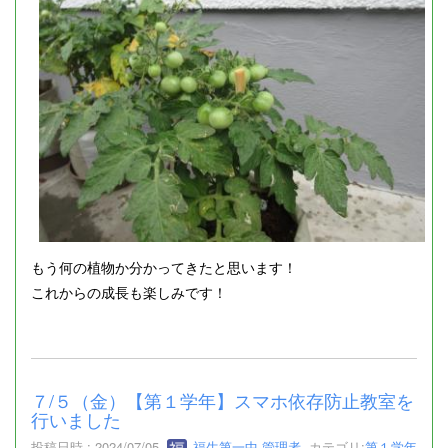
もう何の植物か分かってきたと思います！
これからの成長も楽しみです！
７/５（金）【第１学年】スマホ依存防止教室を
行いました
投稿日時 : 2024/07/05
福生第一中 管理者
カテゴリ:
第１学年