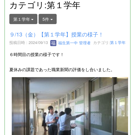
カテゴリ:第１学年
第１学年
5件
９/13（金）【第１学年】授業の様子！
投稿日時 : 2024/09/13
福生第一中 管理者
カテゴリ:
第１学年
６時間目の授業の様子です！
夏休みの課題であった職業新聞の評価をし合いました。