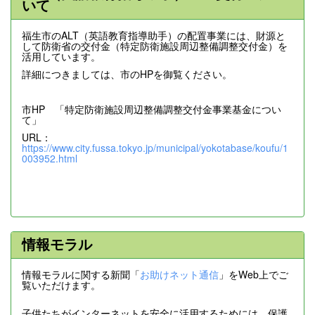
いて
福生市のALT（英語教育指導助手）の配置事業には、財源と
して防衛省の交付金（特定防衛施設周辺整備調整交付金）を
活用しています。
詳細につきましては、市のHPを御覧ください。
市HP 「特定防衛施設周辺整備調整交付金事業基金につい
て」
URL：
https://www.city.fussa.tokyo.jp/municipal/yokotabase/koufu/1
003952.html
情報モラル
情報モラルに関する新聞「
お助けネット通信
」をWeb上でご
覧いただけます。
子供たちがインターネットを安全に活用するためには、保護