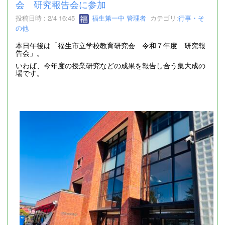
会 研究報告会に参加
投稿日時 : 2/4 16:45
福生第一中 管理者
カテゴリ:
行事・そ
の他
本日午後は「福生市立学校教育研究会 令和７年度 研究報
告会」。
いわば、今年度の授業研究などの成果を報告し合う集大成の
場です。