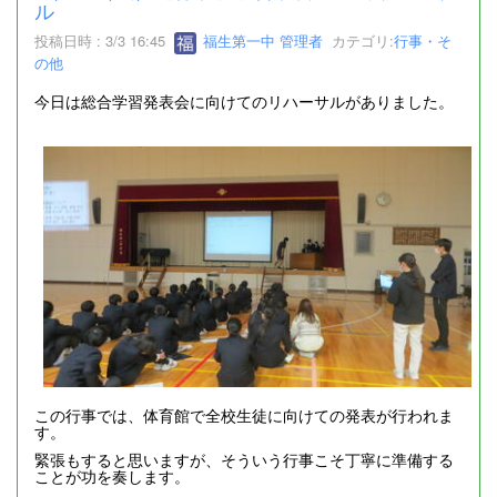
ル
投稿日時 : 3/3 16:45
福生第一中 管理者
カテゴリ:
行事・そ
の他
今日は総合学習発表会に向けてのリハーサルがありました。
この行事では、体育館で全校生徒に向けての発表が行われま
す。
緊張もすると思いますが、そういう行事こそ丁寧に準備する
ことが功を奏します。