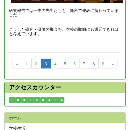
研究報告では一中の先生たちも、随所で発表に携わっていま
した！
こうした研究・研修の機会を、本校の取組にも還元できれば
と考えています。
«
1
2
3
4
5
6
7
8
9
»
アクセスカウンター
0
0
3
8
5
0
4
5
4
ホーム
学校生活