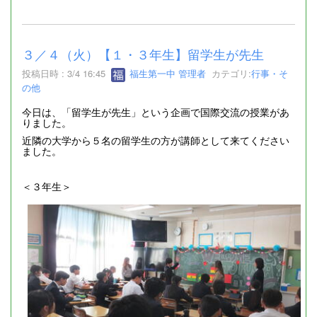
３／４（火）【１・３年生】留学生が先生
投稿日時 : 3/4 16:45
福生第一中 管理者
カテゴリ:
行事・そ
の他
今日は、「留学生が先生」という企画で国際交流の授業があ
りました。
近隣の大学から５名の留学生の方が講師として来てください
ました。
＜３年生＞