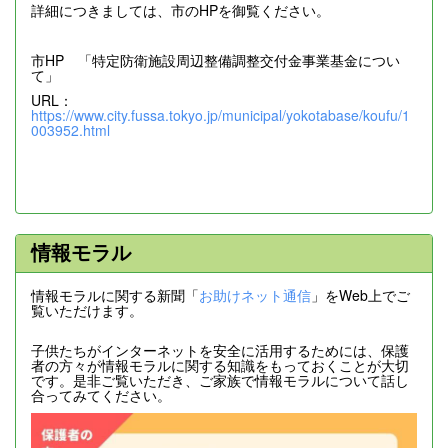
詳細につきましては、市のHPを御覧ください。
市HP 「特定防衛施設周辺整備調整交付金事業基金につい
て」
URL：
https://www.city.fussa.tokyo.jp/municipal/yokotabase/koufu/1
003952.html
情報モラル
情報モラルに関する新聞「
お助けネット通信
」をWeb上でご
覧いただけます。
子供たちがインターネットを安全に活用するためには、保護
者の方々が情報モラルに関する知識をもっておくことが大切
です。是非ご覧いただき、ご家族で情報モラルについて話し
合ってみてください。