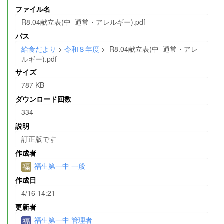
ファイル名
R8.04献立表(中_通常・アレルギー).pdf
パス
給食だより
>
令和８年度
>
R8.04献立表(中_通常・アレ
ルギー).pdf
サイズ
787 KB
ダウンロード回数
334
説明
訂正版です
作成者
福生第一中 一般
作成日
4/16 14:21
更新者
福生第一中 管理者