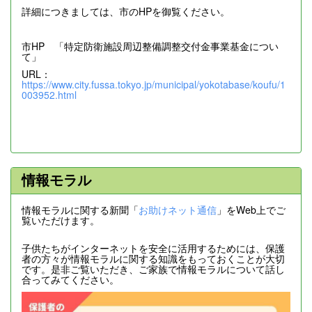
詳細につきましては、市のHPを御覧ください。
市HP 「特定防衛施設周辺整備調整交付金事業基金につい
て」
URL：
https://www.city.fussa.tokyo.jp/municipal/yokotabase/koufu/1
003952.html
情報モラル
情報モラルに関する新聞「
お助けネット通信
」をWeb上でご
覧いただけます。
子供たちがインターネットを安全に活用するためには、保護
者の方々が情報モラルに関する知識をもっておくことが大切
です。是非ご覧いただき、ご家族で情報モラルについて話し
合ってみてください。