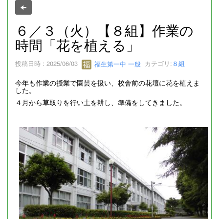
６／３（火）【８組】作業の
時間「花を植える」
投稿日時 : 2025/06/03
福生第一中 一般
カテゴリ:
８組
今年も作業の授業で園芸を扱い、校舎前の花壇に花を植えま
した。
４月から草取りを行い土を耕し、準備をしてきました。