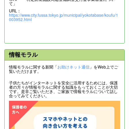
て」
URL：
https://www.city.fussa.tokyo.jp/municipal/yokotabase/koufu/1
003952.html
情報モラル
情報モラルに関する新聞「
お助けネット通信
」をWeb上でご
覧いただけます。
子供たちがインターネットを安全に活用するためには、保護
者の方々が情報モラルに関する知識をもっておくことが大切
です。是非ご覧いただき、ご家族で情報モラルについて話し
合ってみてください。