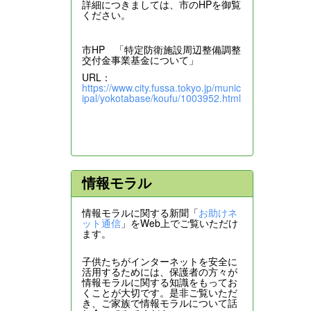
詳細につきましては、市のHPを御覧
ください。
市HP 「特定防衛施設周辺整備調整
交付金事業基金について」
URL：
https://www.city.fussa.tokyo.jp/munic
ipal/yokotabase/koufu/1003952.html
情報モラル
情報モラルに関する新聞「
お助けネ
ット通信
」をWeb上でご覧いただけ
ます。
子供たちがインターネットを安全に
活用するためには、保護者の方々が
情報モラルに関する知識をもってお
くことが大切です。是非ご覧いただ
き、ご家族で情報モラルについて話