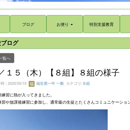
ブログ
お便り
特別支援教育
校ブログ
一覧へ
／１５（木）【８組】８組の様子
 : 2025/05/15
福生第一中 一般
カテゴリ:
８組
祭練習に熱が入ってきました。
練習や放課後練習に参加し、通常級の生徒とたくさんコミュニケーショ