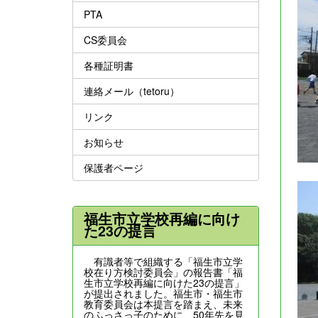
PTA
CS委員会
各種証明書
連絡メール（tetoru）
リンク
お知らせ
保護者ページ
福生市立学校再編に向け
た23の提言
有識者等で組織する「福生市立学
校在り方検討委員会」の報告書「福
生市立学校再編に向けた23の提言」
が提出されました。福生市・福生市
教育委員会は本提言を踏まえ、未来
のふっさっ子のために、50年先を見