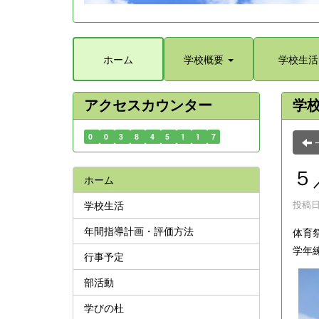
ホーム
学校概要
学校生活
アクセスカウンター
学
0
0
3
8
4
5
1
1
7
５
ホーム
投稿日時
学校生活
年間指導計画・評価方法
体育
学年
行事予定
部活動
学びの杜