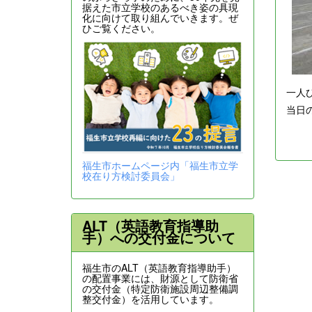
据えた市立学校のあるべき姿の具現
化に向けて取り組んでいきます。ぜ
ひご覧ください。
一人
当日
福生市ホームページ内「福生市立学
校在り方検討委員会」
ALT（英語教育指導助
手）への交付金について
福生市のALT（英語教育指導助手）
の配置事業には、財源として防衛省
の交付金（特定防衛施設周辺整備調
整交付金）を活用しています。