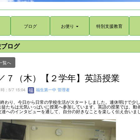
ブログ
お便り
特別支援教育
校ブログ
一覧へ
／７（木）【２学年】英語授業
 : 5/7 15:04
福生第一中 管理者
が終わり、今日から日常の学校生活がスタートしました。連休明けで少
生徒たちは元気いっぱいに授業へ参加しています。英語の授業では、動
友達へのインタビューを通して、自分の好きなことを楽しく伝え合いま