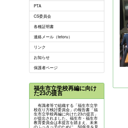
PTA
CS委員会
各種証明書
連絡メール（tetoru）
リンク
お知らせ
保護者ページ
福生市立学校再編に向け
た23の提言
有識者等で組織する「福生市立学
校在り方検討委員会」の報告書「福
生市立学校再編に向けた23の提言」
が提出されました。福生市・福生市
教育委員会は本提言を踏まえ、未来
のふっさっ子のために、50年先を見