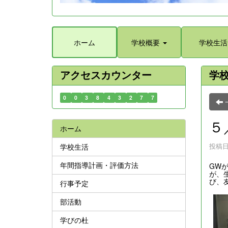
ホーム
学校概要
学校生活
アクセスカウンター
学
0
0
3
8
4
3
2
7
7
５
ホーム
投稿日時
学校生活
年間指導計画・評価方法
GW
が、
び、
行事予定
部活動
学びの杜