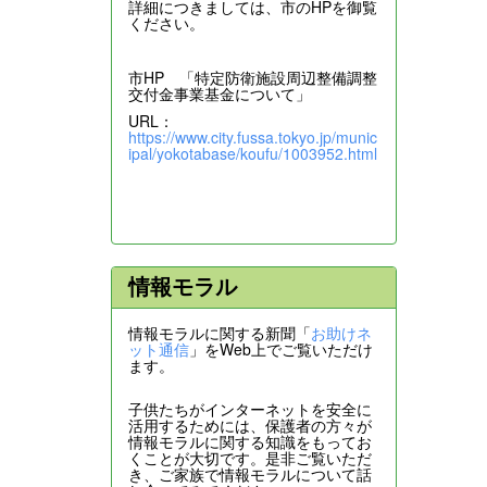
詳細につきましては、市のHPを御覧
ください。
市HP 「特定防衛施設周辺整備調整
交付金事業基金について」
URL：
https://www.city.fussa.tokyo.jp/munic
ipal/yokotabase/koufu/1003952.html
情報モラル
情報モラルに関する新聞「
お助けネ
ット通信
」をWeb上でご覧いただけ
ます。
子供たちがインターネットを安全に
活用するためには、保護者の方々が
情報モラルに関する知識をもってお
くことが大切です。是非ご覧いただ
き、ご家族で情報モラルについて話