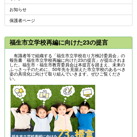
お知らせ
保護者ページ
福生市立学校再編に向けた23の提言
有識者等で組織する「福生市立学校在り方検討委員会」の
報告書「福生市立学校再編に向けた23の提言」が提出されま
した。福生市・福生市教育委員会は本提言を踏まえ、未来の
ふっさっ子のために、50年先を見据えた市立学校のあるべき
姿の具現化に向けて取り組んでいきます。ぜひご覧くださ
い。