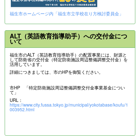
福生市ホームページ内「福生市立学校在り方検討委員会」
ALT（英語教育指導助手）への交付金につ
いて
福生市のALT（英語教育指導助手）の配置事業には、財源と
して防衛省の交付金（特定防衛施設周辺整備調整交付金）を
活用しています。
詳細につきましては、市のHPを御覧ください。
市HP 「特定防衛施設周辺整備調整交付金事業基金につい
て」
URL：
https://www.city.fussa.tokyo.jp/municipal/yokotabase/koufu/1
003952.html