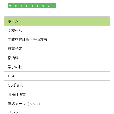
0
0
3
8
4
8
9
9
1
ホーム
学校生活
年間指導計画・評価方法
行事予定
部活動
学びの杜
PTA
CS委員会
各種証明書
連絡メール（tetoru）
リンク