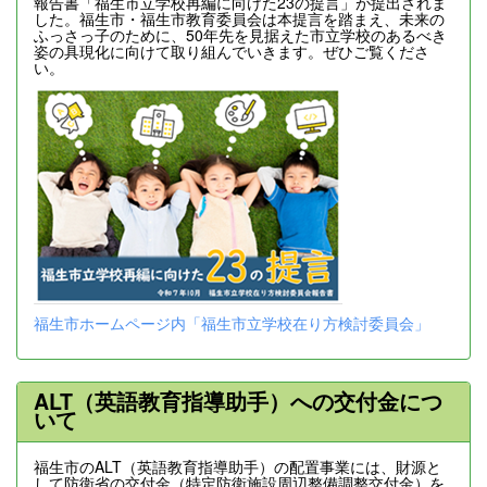
報告書「福生市立学校再編に向けた23の提言」が提出されま
した。福生市・福生市教育委員会は本提言を踏まえ、未来の
ふっさっ子のために、50年先を見据えた市立学校のあるべき
姿の具現化に向けて取り組んでいきます。ぜひご覧くださ
い。
福生市ホームページ内「福生市立学校在り方検討委員会」
ALT（英語教育指導助手）への交付金につ
いて
福生市のALT（英語教育指導助手）の配置事業には、財源と
して防衛省の交付金（特定防衛施設周辺整備調整交付金）を