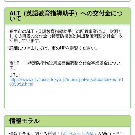
ALT（英語教育指導助手）への交付金につ
いて
福生市のALT（英語教育指導助手）の配置事業には、財源と
して防衛省の交付金（特定防衛施設周辺整備調整交付金）を
活用しています。
詳細につきましては、市のHPを御覧ください。
市HP 「特定防衛施設周辺整備調整交付金事業基金につい
て」
URL：
https://www.city.fussa.tokyo.jp/municipal/yokotabase/koufu/1
003952.html
情報モラル
情報モラルに関する新聞「
お助けネット通信
」をWeb上でご