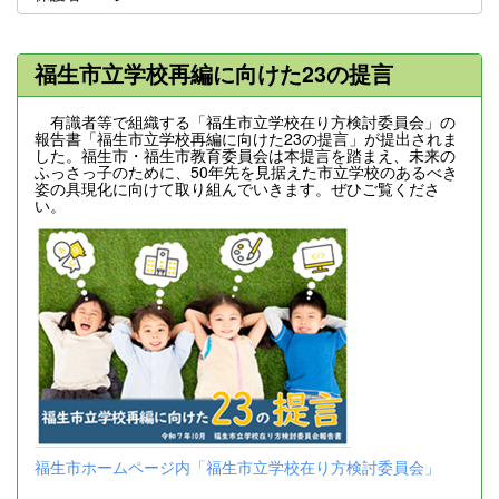
福生市立学校再編に向けた23の提言
有識者等で組織する「福生市立学校在り方検討委員会」の
報告書「福生市立学校再編に向けた23の提言」が提出されま
した。福生市・福生市教育委員会は本提言を踏まえ、未来の
ふっさっ子のために、50年先を見据えた市立学校のあるべき
姿の具現化に向けて取り組んでいきます。ぜひご覧くださ
い。
福生市ホームページ内「福生市立学校在り方検討委員会」