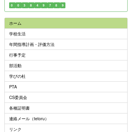
0
0
3
8
4
9
7
8
9
ホーム
学校生活
年間指導計画・評価方法
行事予定
部活動
学びの杜
PTA
CS委員会
各種証明書
連絡メール（tetoru）
リンク