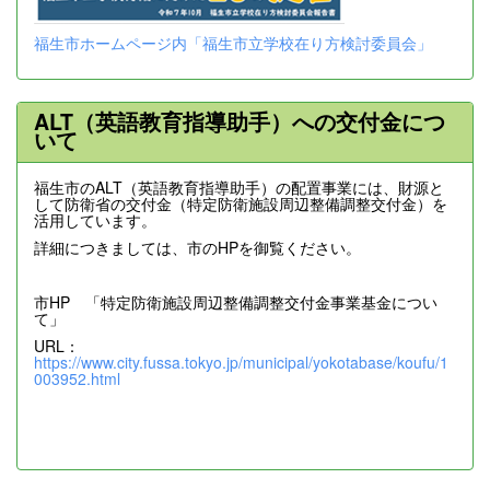
福生市ホームページ内「福生市立学校在り方検討委員会」
ALT（英語教育指導助手）への交付金につ
いて
福生市のALT（英語教育指導助手）の配置事業には、財源と
して防衛省の交付金（特定防衛施設周辺整備調整交付金）を
活用しています。
詳細につきましては、市のHPを御覧ください。
市HP 「特定防衛施設周辺整備調整交付金事業基金につい
て」
URL：
https://www.city.fussa.tokyo.jp/municipal/yokotabase/koufu/1
003952.html