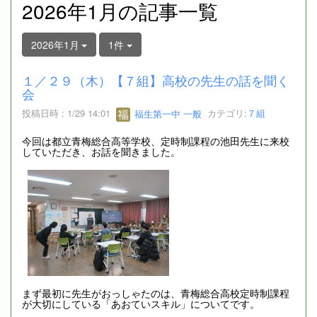
2026年1月の記事一覧
2026年1月
1件
１／２９（木）【７組】高校の先生の話を聞く
会
投稿日時 : 1/29 14:01
福生第一中 一般
カテゴリ:
７組
今回は都立青梅総合高等学校、定時制課程の池田先生に来校
していただき、お話を聞きました。
まず最初に先生がおっしゃたのは、青梅総合高校定時制課程
が大切にしている「あおていスキル」についてです。