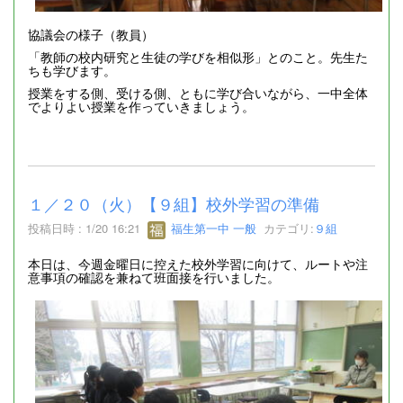
協議会の様子（教員）
「教師の校内研究と生徒の学びを相似形」とのこと。先生た
ちも学びます。
授業をする側、受ける側、ともに学び合いながら、一中全体
でよりよい授業を作っていきましょう。
１／２０（火）【９組】校外学習の準備
投稿日時 : 1/20 16:21
福生第一中 一般
カテゴリ:
９組
本日は、今週金曜日に控えた校外学習に向けて、ルートや注
意事項の確認を兼ねて班面接を行いました。