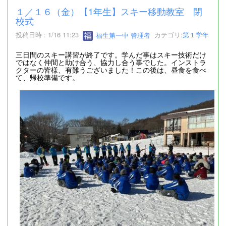
１／１６（金）【1年生】スキー移動教室 閉
校式
投稿日時 : 1/16 11:23
福生第一中 管理者
カテゴリ:
第１学年
三日間のスキー講習が終了です。学んだ事はスキー技術だけ
ではなく仲間と助け合う、協力し合う事でした。インストラ
クターの皆様、有難うございました！この後は、昼食を食べ
て、帰校準備です。