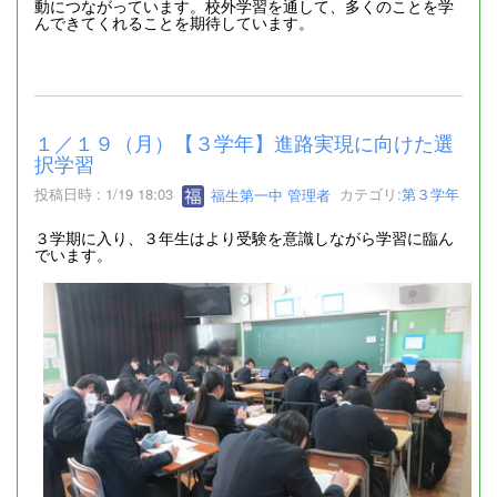
動につながっています。校外学習を通して、多くのことを学
んできてくれることを期待しています。
１／１９（月）【３学年】進路実現に向けた選
択学習
投稿日時 : 1/19 18:03
福生第一中 管理者
カテゴリ:
第３学年
３学期に入り、３年生はより受験を意識しながら学習に臨ん
でいます。