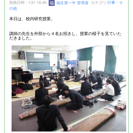
投稿日時 : 1/21 16:45
福生第一中 管理者
カテゴリ:
行事・そ
の他
本日は、校内研究授業。
講師の先生を外部から４名お招きし、授業の様子を見ていた
だきました。