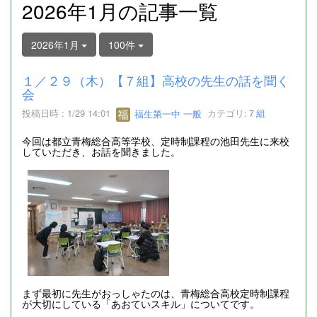
2026年1月の記事一覧
2026年1月
100件
１／２９（木）【７組】高校の先生の話を聞く
会
投稿日時 : 1/29 14:01
福生第一中 一般
カテゴリ:
７組
今回は都立青梅総合高等学校、定時制課程の池田先生に来校
していただき、お話を聞きました。
まず最初に先生がおっしゃたのは、青梅総合高校定時制課程
が大切にしている「あおていスキル」についてです。