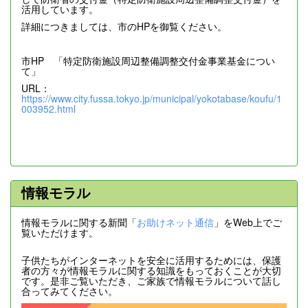
活用しています。
詳細につきましては、市のHPを御覧ください。
市HP 「特定防衛施設周辺整備調整交付金事業基金につい
て」
URL：
https://www.city.fussa.tokyo.jp/municipal/yokotabase/koufu/1
003952.html
情報モラル
情報モラルに関する新聞「
お助けネット通信
」をWeb上でご
覧いただけます。
子供たちがインターネットを安全に活用するためには、保護
者の方々が情報モラルに関する知識をもっておくことが大切
です。是非ご覧いただき、ご家族で情報モラルについて話し
合ってみてください。