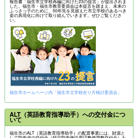
報告書「福生市立学校再編に向けた23の提言」が提出されま
した。福生市・福生市教育委員会は本提言を踏まえ、未来の
ふっさっ子のために、50年先を見据えた市立学校のあるべき
姿の具現化に向けて取り組んでいきます。ぜひご覧くださ
い。
福生市ホームページ内「福生市立学校在り方検討委員会」
ALT（英語教育指導助手）への交付金につ
いて
福生市のALT（英語教育指導助手）の配置事業には、財源と
して防衛省の交付金（特定防衛施設周辺整備調整交付金）を