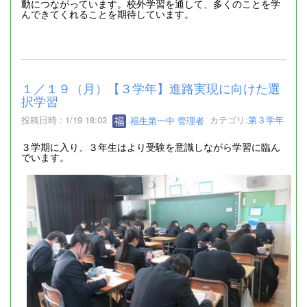
動につながっています。校外学習を通して、多くのことを学
んできてくれることを期待しています。
１／１９（月）【３学年】進路実現に向けた選
択学習
投稿日時 : 1/19 18:03
福生第一中 管理者
カテゴリ:
第３学年
３学期に入り、３年生はより受験を意識しながら学習に臨ん
でいます。