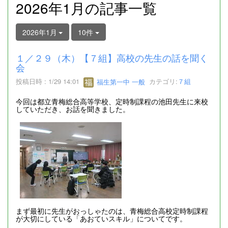
2026年1月の記事一覧
2026年1月
10件
１／２９（木）【７組】高校の先生の話を聞く
会
投稿日時 : 1/29 14:01
福生第一中 一般
カテゴリ:
７組
今回は都立青梅総合高等学校、定時制課程の池田先生に来校
していただき、お話を聞きました。
まず最初に先生がおっしゃたのは、青梅総合高校定時制課程
が大切にしている「あおていスキル」についてです。