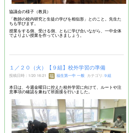
協議会の様子（教員）
「教師の校内研究と生徒の学びを相似形」とのこと。先生た
ちも学びます。
授業をする側、受ける側、ともに学び合いながら、一中全体
でよりよい授業を作っていきましょう。
１／２０（火）【９組】校外学習の準備
投稿日時 : 1/20 16:21
福生第一中 一般
カテゴリ:
９組
本日は、今週金曜日に控えた校外学習に向けて、ルートや注
意事項の確認を兼ねて班面接を行いました。