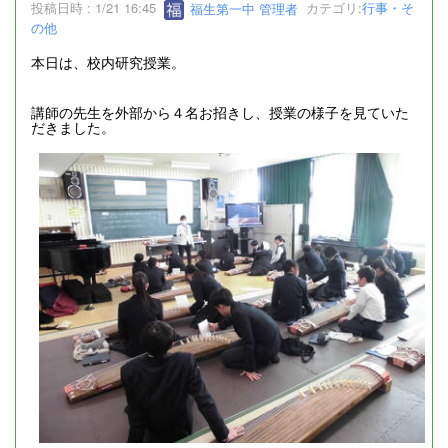
投稿日時 : 1/21 16:45
福生第一中 管理者
カテゴリ:
行事・そ
の他
本日は、校内研究授業。
講師の先生を外部から４名お招きし、授業の様子を見ていた
だきました。