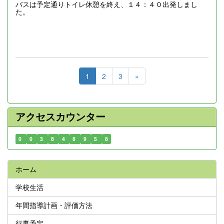
バスは予定通りトイレ休憩を終え、１４：４０出発しまし
た。
1
2
3
»
アクセスカウンター
0
0
3
8
4
8
9
5
8
ホーム
学校生活
年間指導計画・評価方法
行事予定