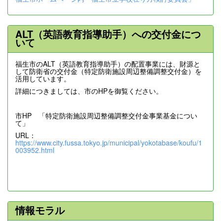
ALT（英語教育指導助手）への交付金につ
いて
福生市のALT（英語教育指導助手）の配置事業には、財源と
して防衛省の交付金（特定防衛施設周辺整備調整交付金）を
活用しています。
詳細につきましては、市のHPを御覧ください。
市HP 「特定防衛施設周辺整備調整交付金事業基金につい
て」
URL：
https://www.city.fussa.tokyo.jp/municipal/yokotabase/koufu/1
003952.html
情報モラル