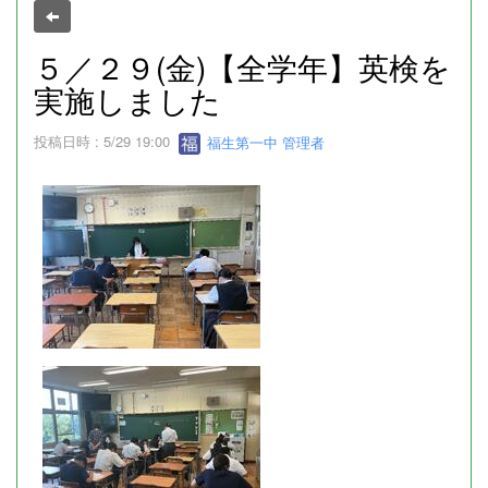
５／２９(金)【全学年】英検を
実施しました
投稿日時 : 5/29 19:00
福生第一中 管理者