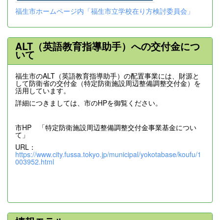
福生市ホームページ内「福生市立学校在り方検討委員会」
ALT（英語教育指導助手）への交付金につ
いて
福生市のALT（英語教育指導助手）の配置事業には、財源と
して防衛省の交付金（特定防衛施設周辺整備調整交付金）を
活用しています。
詳細につきましては、市のHPを御覧ください。
市HP 「特定防衛施設周辺整備調整交付金事業基金につい
て」
URL：
https://www.city.fussa.tokyo.jp/municipal/yokotabase/koufu/1
003952.html