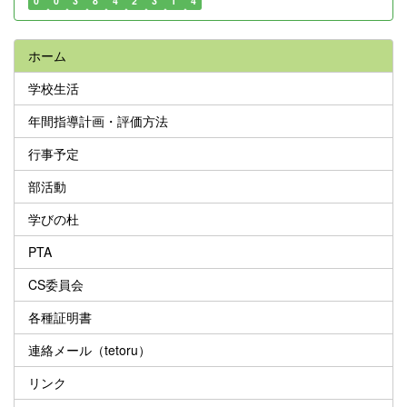
0
0
3
8
4
2
3
1
4
ホーム
学校生活
年間指導計画・評価方法
行事予定
部活動
学びの杜
PTA
CS委員会
各種証明書
連絡メール（tetoru）
リンク